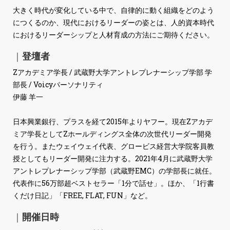
大きく時代が変化している中で、自律的に動く組織をどのよう
につくるのか、現代におけるリーダーの姿とは、人的資本時代
におけるリーダーシップと人材育成の方法にご期待ください。
｜
登壇者
Zアカデミア学長 / 武蔵野大学アントレプレナーシップ学部 学
部長 / Voicyパーソナリティ
伊藤 羊一
日本興業銀行、プラスを経て2015年よりヤフー。現在Zアカデ
ミア学長としてZホールディングス全体の次世代リーダー開発
を行う。またウェイウェイ代表、グロービス経営大学院客員教
授としてもリーダー開発に注力する。2021年4月に武蔵野大学
アントレプレナーシップ学部（武蔵野EMC）の学部長に就任。
代表作に56万部超ベストセラー「1分で話せ」。ほか、「1行書
くだけ日記」「FREE, FLAT, FUN」など。
｜
開催日時